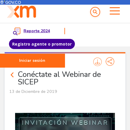
Menú del Usuario
Menu principal
Reporte 2024
Registro agente o promotor
Pasar al contenido principal
Iniciar sesión
Noticias Corporativas
Conéctate al Webinar de
SICEP
13 de Diciembre de 2019