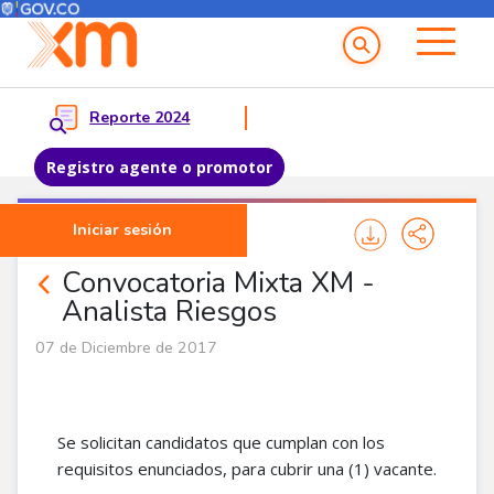
Menú del Usuario
Menu principal
Reporte 2024
Registro agente o promotor
Pasar al contenido principal
Iniciar sesión
Noticias Corporativas
Convocatoria Mixta XM -
Analista Riesgos
07 de Diciembre de 2017
Se solicitan candidatos que cumplan con los
requisitos enunciados, para cubrir una (1) vacante.