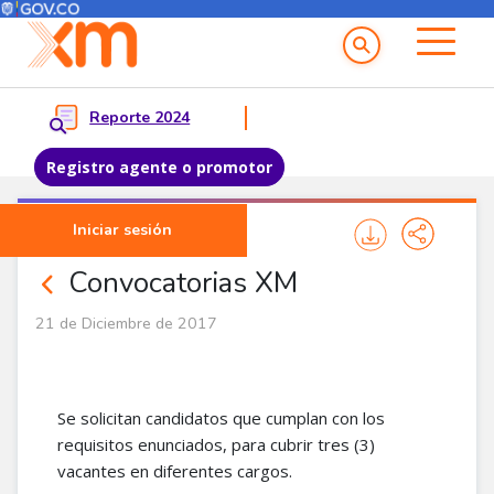
Menú del Usuario
Menu principal
Reporte 2024
Registro agente o promotor
Pasar al contenido principal
Iniciar sesión
Noticias Corporativas
Convocatorias XM
21 de Diciembre de 2017
Se solicitan candidatos que cumplan con los
requisitos enunciados, para cubrir tres (3)
vacantes en diferentes cargos.