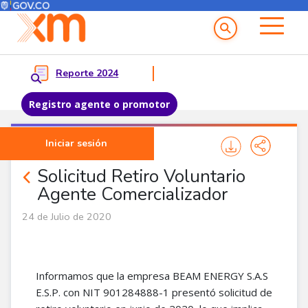
Menú del Usuario
Menu principal
Reporte 2024
Registro agente o promotor
Pasar al contenido principal
Iniciar sesión
Noticias Agentes
Solicitud Retiro Voluntario
Agente Comercializador
24 de Julio de 2020
Informamos que la empresa BEAM ENERGY S.A.S
E.S.P. con NIT 901284888-1 presentó solicitud de