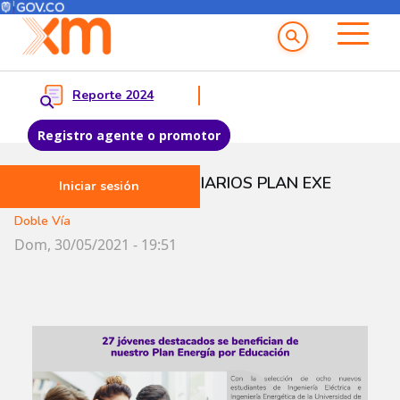
Menú del Usuario
Menu principal
Reporte 2024
Registro agente o promotor
Pasar al contenido principal
27 JÓVENES BENEFICIARIOS PLAN EXE
Iniciar sesión
Doble Vía
Dom, 30/05/2021 - 19:51