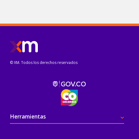
© XM. Todos los derechos reservados
Pie de página
Herramientas