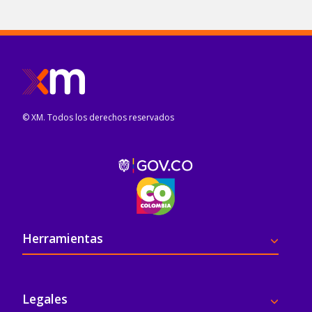
© XM. Todos los derechos reservados
Pie de página
Herramientas
Legales