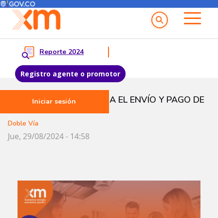
Menú del Usuario
Menu principal
Reporte 2024
Registro agente o promotor
Pasar al contenido principal
PROCEDIMIENTO PARA EL ENVÍO Y PAGO DE
Iniciar sesión
FACTURAS
Doble Vía
Jue, 29/08/2024 - 14:58