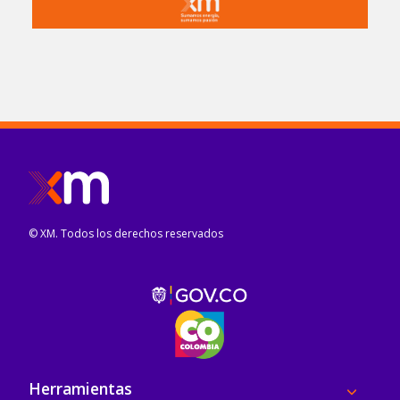
© XM. Todos los derechos reservados
Pie de página
Herramientas