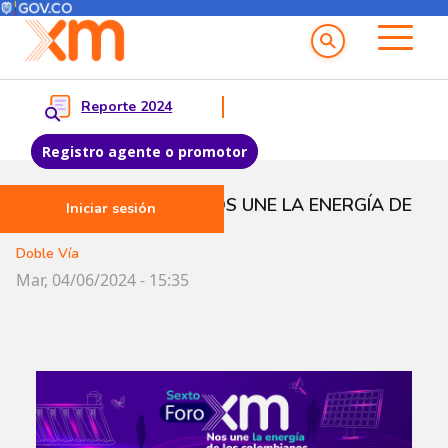
Menú del Usuario
Menu principal
Reporte 2024
Registro agente o promotor
Pasar al contenido principal
SEXTO FORO XM | NOS UNE LA ENERGÍA DE
Iniciar sesión
LOS COLOMBIANOS
Doble Vía
Mar, 04/06/2024 - 15:35