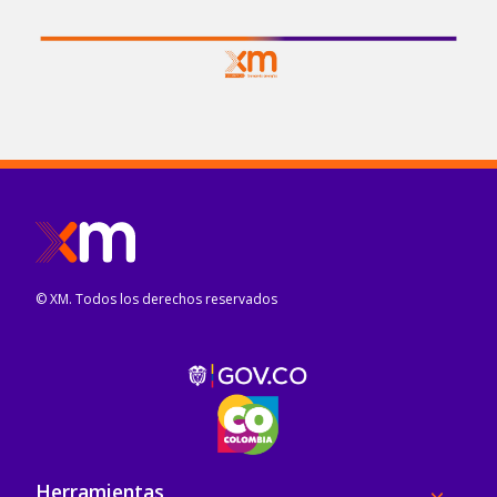
© XM. Todos los derechos reservados
Pie de página
Herramientas