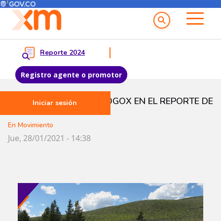
Menú del Usuario
Menu principal
Reporte 2024
Registro agente o promotor
Pasar al contenido principal
¡BUENA NOTICIA! ECOGOX EN EL REPORTE DE
Iniciar sesión
WRI
En Movimiento
Jue, 28/01/2021 - 14:38