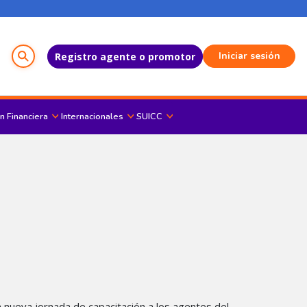
Menú del Usuario
Iniciar sesión
Registro agente o promotor
n Financiera
Internacionales
SUICC
a nueva jornada de capacitación a los agentes del