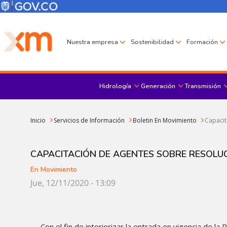
Pasar al contenido principal
Menú Corporativo
Menú de encabezado
Nuestra empresa
Sostenibilidad
Formación
Hidrología
Generación
Transmisión
Sobrescribir enlaces de ayuda a la navegación
Inicio
Servicios de Información
Boletin En Movimiento
Capacit
CAPACITACIÓN DE AGENTES SOBRE RESOLUC
En Movimiento
Jue, 12/11/2020 - 13:09
Con el fin de interiorizar la entrada en vigencia de 