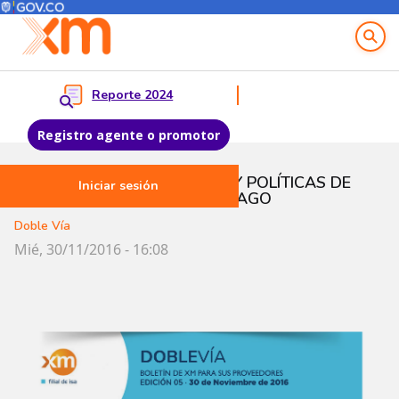
Menú del Usuario
Menu principal
Reporte 2024
Registro agente o promotor
Pasar al contenido principal
CIERRE FINANCIERO 2016 Y POLÍTICAS DE
Iniciar sesión
DESCUENTO DE PRONTO PAGO
Doble Vía
Mié, 30/11/2016 - 16:08