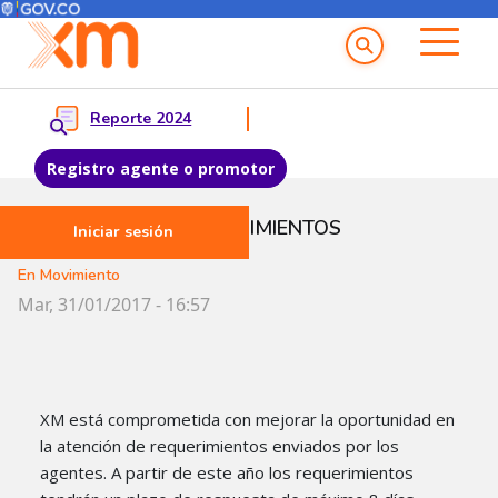
Menú del Usuario
Menu principal
Reporte 2024
Registro agente o promotor
Pasar al contenido principal
GESTIÓN DE REQUERIMIENTOS
Iniciar sesión
En Movimiento
Mar, 31/01/2017 - 16:57
XM está comprometida con mejorar la oportunidad en
la atención de requerimientos enviados por los
agentes. A partir de este año los requerimientos