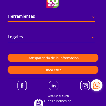
Pie de página
Herramientas
Legales
Transparencia de la información
Línea ética
Atención al cliente
Lunes a viernes de