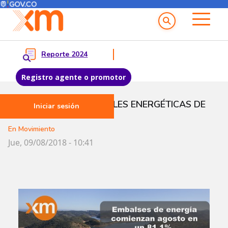
Menú del Usuario
Menu principal
Reporte 2024
Registro agente o promotor
Pasar al contenido principal
INFORME DE VARIABLES ENERGÉTICAS DE
Iniciar sesión
JULIO
En Movimiento
Jue, 09/08/2018 - 10:41