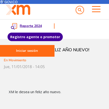
Menú del Usuario
Menu principal
Reporte 2024
Registro agente o promotor
Pasar al contenido principal
¡LE DESEAMOS UN FELIZ AÑO NUEVO!
Iniciar sesión
En Movimiento
Jue, 11/01/2018 - 14:05
XM le desea un feliz año nuevo.