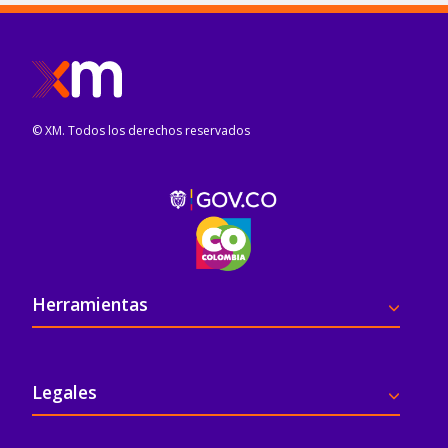
© XM. Todos los derechos reservados
Pie de página
Herramientas
Legales