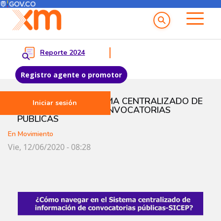
Menú del Usuario
Menu principal
Reporte 2024
Registro agente o promotor
Pasar al contenido principal
NAVEGA EN EL SISTEMA CENTRALIZADO DE
Iniciar sesión
INFORMACIÓN DE CONVOCATORIAS
PÚBLICAS
En Movimiento
Vie, 12/06/2020 - 08:28