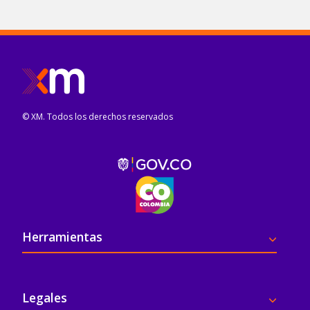
© XM. Todos los derechos reservados
Pie de página
Herramientas
Legales