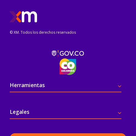
© XM. Todos los derechos reservados
Pie de página
Herramientas
Legales