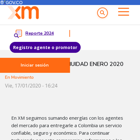
Menú del Usuario
Menu principal
Reporte 2024
Registro agente o promotor
Pasar al contenido principal
PRUEBAS DE CONTINUIDAD ENERO 2020
Iniciar sesión
En Movimiento
Vie, 17/01/2020 - 16:24
En XM seguimos sumando energías con los agentes
del mercado para entregarle a Colombia un servicio
confiable, seguro y económico. Para continuar