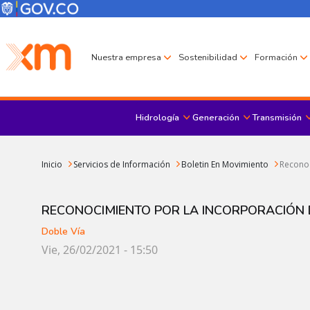
Pasar al contenido principal
Menú Corporativo
Menú de encabezado
Nuestra empresa
Sostenibilidad
Formación
Hidrología
Generación
Transmisión
Sobrescribir enlaces de ayuda a la navegación
Inicio
Servicios de Información
Boletin En Movimiento
Reconoc
RECONOCIMIENTO POR LA INCORPORACIÓN 
Doble Vía
Vie, 26/02/2021 - 15:50