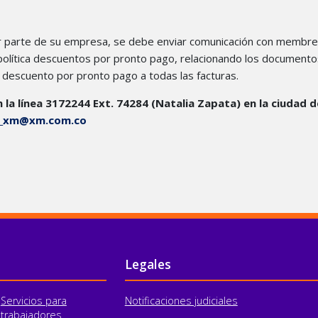
por parte de su empresa, se debe enviar comunicación con membret
a política descuentos por pronto pago, relacionando los documento
el descuento por pronto pago a todas las facturas.
la línea 3172244 Ext. 74284 (Natalia Zapata) en la ciudad d
n_xm@xm.com.co
Legales
Servicios para
Notificaciones judiciales
trabajadores