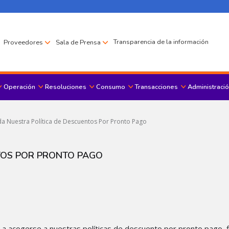
Transparencia de la información
Proveedores
Sala de Prensa
Operación
Resoluciones
Consumo
Transacciones
Administració
Menu principal
a Nuestra Política de Descuentos Por Pronto Pago
TOS POR PRONTO PAGO
es a acogerse a nuestras políticas de descuento por pronto pago,