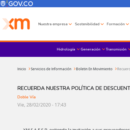
Pasar al contenido principal
Menú Corporativo
Menú de encabezado
Nuestra empresa
Sostenibilidad
Formación
Hidrología
Generación
Transmisión
Sobrescribir enlaces de ayuda a la navegación
Inicio
Servicios de Información
Boletin En Movimiento
Recuerd
RECUERDA NUESTRA POLÍTICA DE DESCUEN
Doble Vía
Vie, 28/02/2020 - 17:43
XM S.A E.S.P. extiende la invitación a sus proveedor