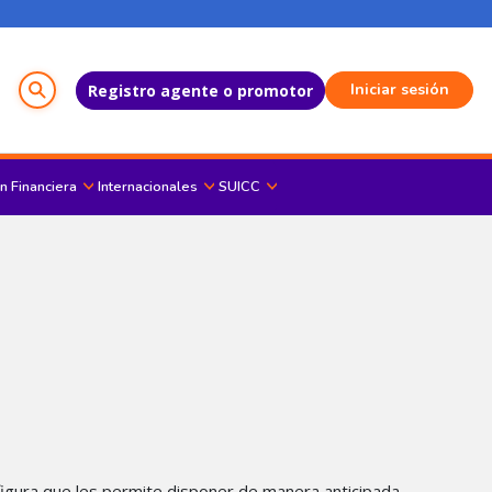
Menú del Usuario
Iniciar sesión
Registro agente o promotor
n Financiera
Internacionales
SUICC
 figura que les permite disponer de manera anticipada