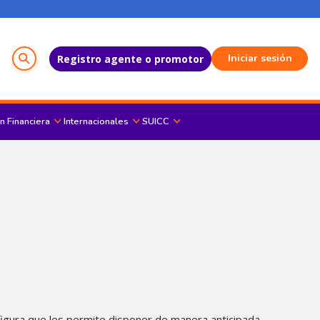
Menú del Usuario
Iniciar sesión
Registro agente o promotor
n Financiera
Internacionales
SUICC
 figura que les permite disponer de manera anticipada