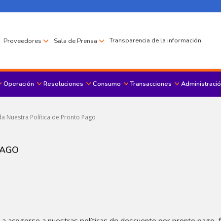
Transparencia de la información
Proveedores
Sala de Prensa
Operación
Resoluciones
Consumo
Transacciones
Administració
Menu principal
a Nuestra Política de Pronto Pago
PAGO
es a acogerse a nuestras políticas de descuento por pronto pago,