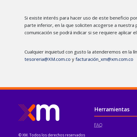
Si existe interés para hacer uso de este beneficio 
parte inferior, en la que soliciten acogerse a nuestr
comunicación se podrá indicar si se requiere aplicar 
Cualquier inquietud con gusto la atenderemos en la lí
tesoreria@XM.com.co
y
facturación
_
xm@xm.com.co
Pie de página
Herramientas
FAQ
© XM. Todos los derechos reservados