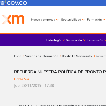
Pasar al contenido principal
Menú Corporativo
Menú de encabezado
Nuestra empresa
Sostenibilidad
Formación
Hidrología
Generación
Transmisión
Sobrescribir enlaces de ayuda a la navegación
Inicio
Servicios de Información
Boletin En Movimiento
Recuerd
RECUERDA NUESTRA POLÍTICA DE PRONTO 
Doble Vía
Jue, 28/11/2019 - 17:38
XM S.A E.S.P. extiende la invitación a sus proveedor