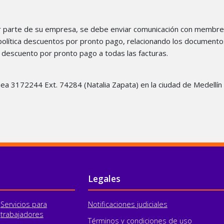
por parte de su empresa, se debe enviar comunicación con membret
a política descuentos por pronto pago, relacionando los documento
el descuento por pronto pago a todas las facturas.
nea 3172244 Ext. 74284 (Natalia Zapata) en la ciudad de Medellín 
Legales
Servicios para
Notificaciones judiciales
trabajadores
Términos y condiciones de uso