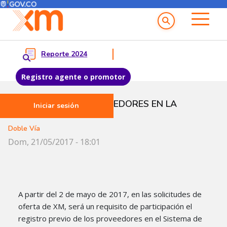
Menú del Usuario
Menu principal
Reporte 2024
Registro agente o promotor
Pasar al contenido principal
REGISTRO DE PROVEEDORES EN LA
Iniciar sesión
PLATAFORMA
Doble Vía
Dom, 21/05/2017 - 18:01
A partir del 2 de mayo de 2017, en las solicitudes de
oferta de XM, será un requisito de participación el
registro previo de los proveedores en el Sistema de