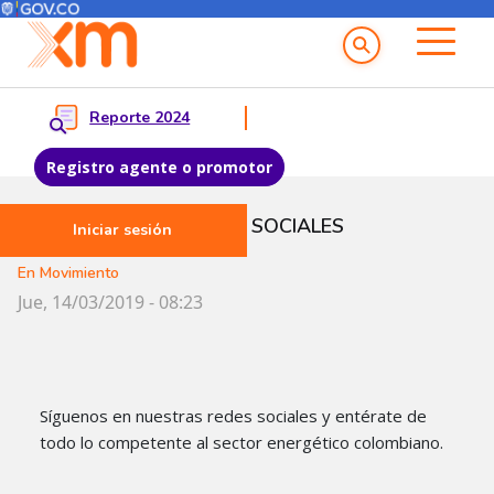
Menú del Usuario
Menu principal
Reporte 2024
Registro agente o promotor
Pasar al contenido principal
SÍGUENOS EN REDES SOCIALES
Iniciar sesión
En Movimiento
Jue, 14/03/2019 - 08:23
Síguenos en nuestras redes sociales y entérate de
todo lo competente al sector energético colombiano.