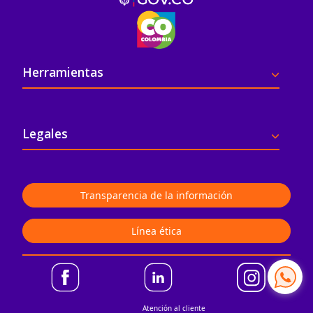
Pie de página
Herramientas
Legales
Transparencia de la información
Línea ética
Atención al cliente