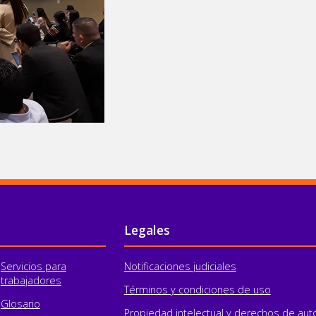
Legales
Servicios para
Notificaciones judiciales
trabajadores
Términos y condiciones de uso
Glosario
Propiedad intelectual y derechos de aut