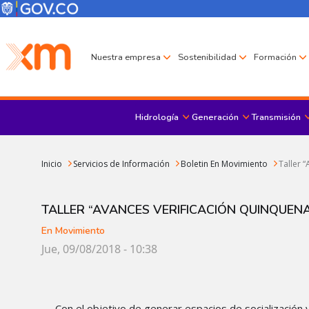
Pasar al contenido principal
Menú Corporativo
Menú de encabezado
Nuestra empresa
Sostenibilidad
Formación
Hidrología
Generación
Transmisión
Sobrescribir enlaces de ayuda a la navegación
Inicio
Servicios de Información
Boletin En Movimiento
Taller 
TALLER “AVANCES VERIFICACIÓN QUINQUENA
En Movimiento
Jue, 09/08/2018 - 10:38
Con el objetivo de generar espacios de socialización