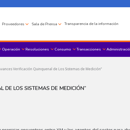
Transparencia de la información
Proveedores
Sala de Prensa
Operación
Resoluciones
Consumo
Transacciones
Administració
Menu principal
“Avances Verificación Quinquenal de Los Sistemas de Medición”
L DE LOS SISTEMAS DE MEDICIÓN”
 y propiciar encuentros entre XM y los agentes del sector para ab