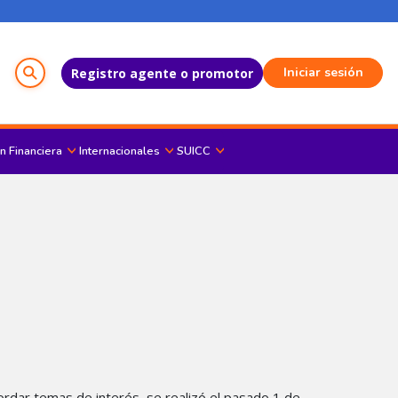
Menú del Usuario
Iniciar sesión
Registro agente o promotor
n Financiera
Internacionales
SUICC
ordar temas de interés, se realizó el pasado 1 de