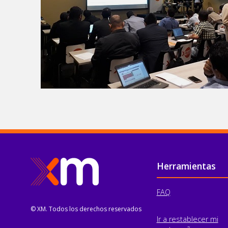
Pie de página
Herramientas
FAQ
© XM. Todos los derechos reservados
Ir a restablecer mi