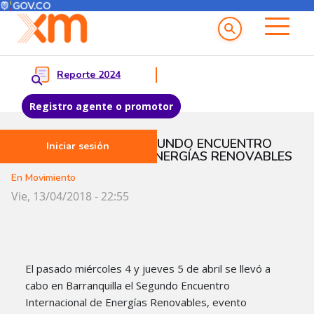
Menú del Usuario
Menu principal
Reporte 2024
Registro agente o promotor
Pasar al contenido principal
XM PRESENTE EN SEGUNDO ENCUENTRO
Iniciar sesión
INTERNACIONAL DE ENERGÍAS RENOVABLES
En Movimiento
Vie, 13/04/2018 - 22:55
El pasado miércoles 4 y jueves 5 de abril se llevó a
cabo en Barranquilla el Segundo Encuentro
Internacional de Energías Renovables, evento