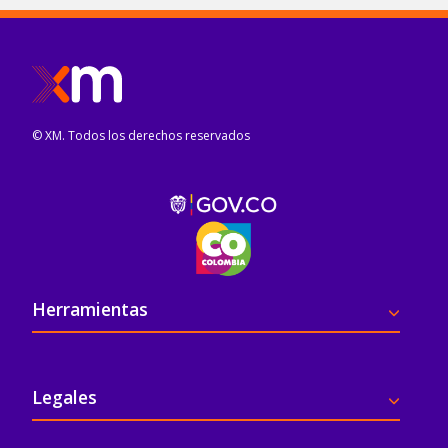
© XM. Todos los derechos reservados
Pie de página
Herramientas
Legales