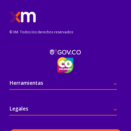
© XM. Todos los derechos reservados
Pie de página
Herramientas
Legales