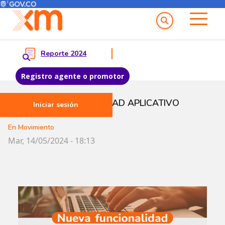
Menú del Usuario
Menu principal
Reporte 2024
Registro agente o promotor
Pasar al contenido principal
NUEVA FUNCIONALIDAD APLICATIVO
Iniciar sesión
CONTRATOS UNR
En Movimiento
Mar, 14/05/2024 - 18:13