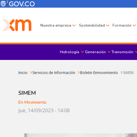
Pasar al contenido principal
Menú Corporativo
Menú de encabezado
Nuestra empresa
Sostenibilidad
Formación
Hidrología
Generación
Transmisión
Sobrescribir enlaces de ayuda a la navegación
Inicio
Servicios de Información
Boletin Enmovimiento
SiMEM
SIMEM
En Movimiento
Jue, 14/09/2023 - 14:08