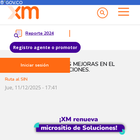
Menú del Usuario
Menu principal
Reporte 2024
Registro agente o promotor
Pasar al contenido principal
CONOCE LAS NUEVAS MEJORAS EN EL
Iniciar sesión
MICROSITIO DE SOLUCIONES.
Ruta al SIN
Jue, 11/12/2025 - 17:41