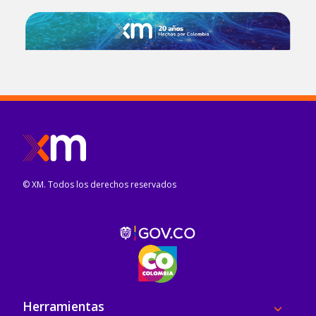
© XM. Todos los derechos reservados
Pie de página
Herramientas