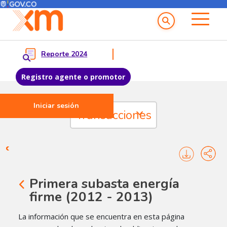
Menú del Usuario
Menu principal
Reporte 2024
Registro agente o promotor
Iniciar sesión
Pasar al contenido principal
Transacciones
Transacciones - Asignación s
Primera subasta energía
firme (2012 - 2013)
La información que se encuentra en esta página