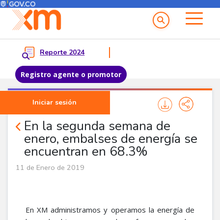
Menú del Usuario
Menu principal
Reporte 2024
Registro agente o promotor
Pasar al contenido principal
Iniciar sesión
Comunicados
En la segunda semana de
enero, embalses de energía se
encuentran en 68.3%
11 de Enero de 2019
En XM administramos y operamos la energía de