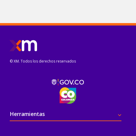
© XM. Todos los derechos reservados
Pie de página
Herramientas