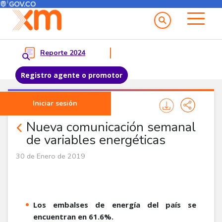
Menú del Usuario
Menu principal
Reporte 2024
Registro agente o promotor
Pasar al contenido principal
Iniciar sesión
Comunicados
Nueva comunicación semanal
de variables energéticas
30 de Enero de 2019
Los embalses de energía del país se
encuentran en 61.6%.