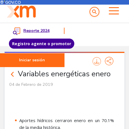
Menú del Usuario
Menu principal
Reporte 2024
Registro agente o promotor
Pasar al contenido principal
Iniciar sesión
Comunicados
Variables energéticas enero
04 de Febrero de 2019
Aportes hídricos cerraron enero en un 70.1%
de la media histórica.