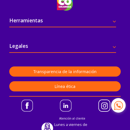
Pie de página
Herramientas
Legales
Transparencia de la información
Línea ética
Atención al cliente
Lunes a viernes de