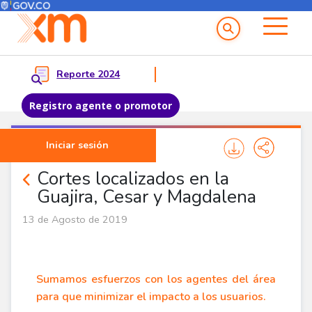
Menú del Usuario
Menu principal
Reporte 2024
Registro agente o promotor
Pasar al contenido principal
Iniciar sesión
Comunicados
Cortes localizados en la
Guajira, Cesar y Magdalena
13 de Agosto de 2019
Sumamos esfuerzos con los agentes del área
para que minimizar el impacto a los usuarios.