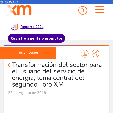
Menú del Usuario
Menu principal
Reporte 2024
Registro agente o promotor
Pasar al contenido principal
Iniciar sesión
Comunicados
Transformación del sector para
el usuario del servicio de
energía, tema central del
segundo Foro XM
27 de Agosto de 2019