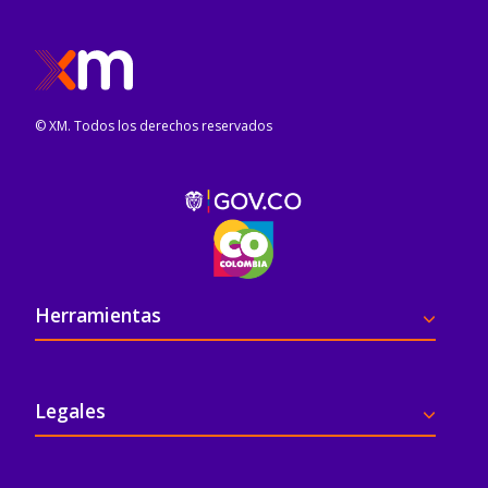
© XM. Todos los derechos reservados
Pie de página
Herramientas
Legales