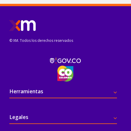
© XM. Todos los derechos reservados
Pie de página
Herramientas
Legales