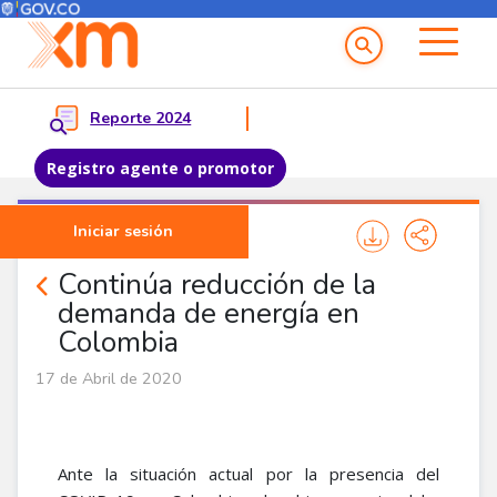
Menú del Usuario
Menu principal
Reporte 2024
Registro agente o promotor
Pasar al contenido principal
Iniciar sesión
Comunicados
Continúa reducción de la
demanda de energía en
Colombia
17 de Abril de 2020
Ante la situación actual por la presencia del