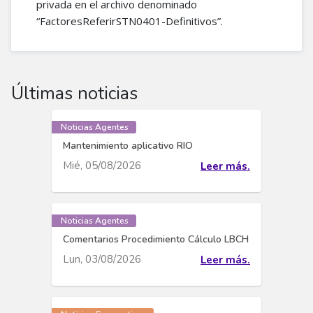
privada en el archivo denominado
0.02921805748
2021-04-01
2
0.02078229779
“FactoresReferirSTN0401-Definitivos”.
3
0.17999545533
3
0.06556044193
0.04443872464
0.01019134518
Últimas noticias
Noticias Agentes
Mantenimiento aplicativo RIO
Mié, 05/08/2026
Leer más.
Noticias Agentes
Comentarios Procedimiento Cálculo LBCH
Lun, 03/08/2026
Leer más.