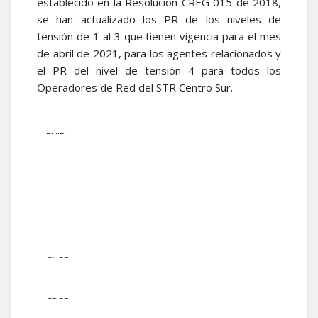
establecido en la Resolución CREG 015 de 2018,
se han actualizado los PR de los niveles de
tensión de 1 al 3 que tienen vigencia para el mes
de abril de 2021, para los agentes relacionados y
el PR del nivel de tensión 4 para todos los
Operadores de Red del STR Centro Sur.
orID
ENID
ConceptoID
ENID
FactorReferirSTN
ENID
FactorReferirSTN
Frecuencia
CHCD
FactorReferirSTN
Mensual
CHCD
FactorReferirSTN
Mensual
CHCD
Fecha Vigencia
FactorReferirSTN
Mensual
CDND
2021-04-01
FactorReferirSTN
Mensual
CDND
2021-04-01
FactorReferirSTN
Nivel Entrada
Mensual
CDND
2021-04-01
FactorReferirSTN
1
Mensual
CNSD
2021-04-01
FactorReferirSTN
2
Mensual
valor
CNSD
2021-04-01
FactorReferirSTN
3
Mensual
0.10237030967
CNSD
2021-04-01
FactorReferirSTN
1
Mensual
0.03021857138
CDSD
2021-04-01
FactorReferirSTN
2
Mensual
0.01390221167
CDSD
2021-04-01