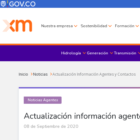
Pasar al contenido principal
Menú Corporativo
Menú de encabezado
Nuestra empresa
Sostenibilidad
Formación
Hidrología
Generación
Transmisión
Sobrescribir enlaces de ayuda a la navegación
Inicio
Noticias
Actualización Información Agentes y Contactos
Noticias Agentes
Actualización información agent
08 de Septiembre de 2020