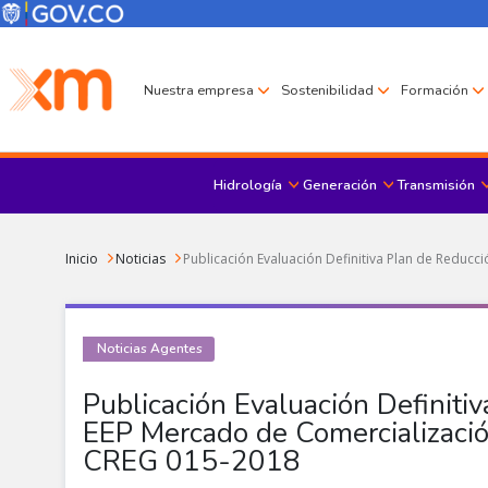
Pasar al contenido principal
Menú Corporativo
Menú de encabezado
Nuestra empresa
Sostenibilidad
Formación
Hidrología
Generación
Transmisión
Sobrescribir enlaces de ayuda a la navegación
Inicio
Noticias
Publicación Evaluación Definitiva Plan de Reduc
Noticias Agentes
Publicación Evaluación Definitiv
EEP Mercado de Comercializaci
CREG 015-2018