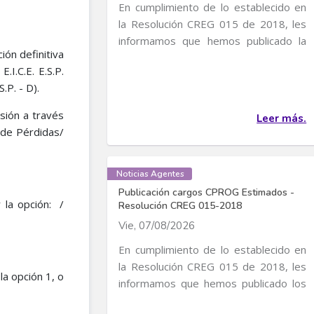
En cumplimiento de lo establecido en
la Resolución CREG 015 de 2018, les
informamos que hemos publicado la
ón definitiva
liquidación...
I.C.E. E.S.P.
P. - D).
isión a través
Leer más.
 de Pérdidas/
Noticias Agentes
Publicación cargos CPROG Estimados -
 la opción: /
Resolución CREG 015-2018
Vie, 07/08/2026
En cumplimiento de lo establecido en
la Resolución CREG 015 de 2018, les
la opción 1, o
informamos que hemos publicado los
cargos CPROG...