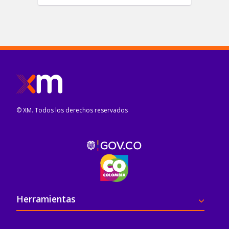
© XM. Todos los derechos reservados
Pie de página
Herramientas