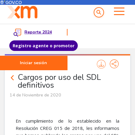
Menú del Usuario
Menu principal
Reporte 2024
Registro agente o promotor
Pasar al contenido principal
Iniciar sesión
Noticias Agentes
Cargos por uso del SDL
definitivos
14 de Noviembre de 2020
En cumplimiento de lo establecido en la
Resolución CREG 015 de 2018, les informamos