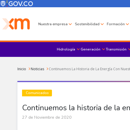
Pasar al contenido principal
Menú Corporativo
Menú de encabezado
Nuestra empresa
Sostenibilidad
Formación
Hidrología
Generación
Transmisión
Sobrescribir enlaces de ayuda a la navegación
Inicio
Noticias
Continuemos La Historia de La Energía Con Nues
Comunicados
Continuemos la historia de la e
27 de Noviembre de 2020