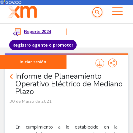
Menú del Usuario
Menu principal
Reporte 2024
Registro agente o promotor
Pasar al contenido principal
Iniciar sesión
Noticias Agentes
Informe de Planeamiento
Operativo Eléctrico de Mediano
Plazo
30 de Marzo de 2021
En cumplimiento a lo establecido en la