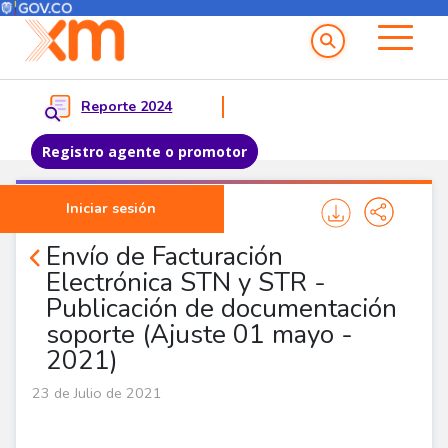
Menú del Usuario
Menu principal
Reporte 2024
Registro agente o promotor
Pasar al contenido principal
Iniciar sesión
Noticias Agentes
Envío de Facturación
Electrónica STN y STR -
Publicación de documentación
soporte (Ajuste 01 mayo -
2021)
23 de Julio de 2021