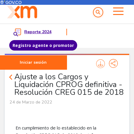
Menú del Usuario
Menu principal
Reporte 2024
Registro agente o promotor
Pasar al contenido principal
Iniciar sesión
Noticias Agentes
Ajuste a los Cargos y
Liquidación CPROG definitiva -
Resolución CREG 015 de 2018
24 de Marzo de 2022
En cumplimiento de lo establecido en la