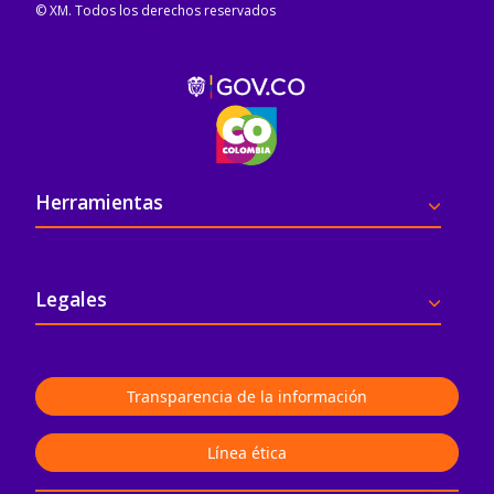
© XM. Todos los derechos reservados
Pie de página
Herramientas
Legales
Transparencia de la información
Línea ética