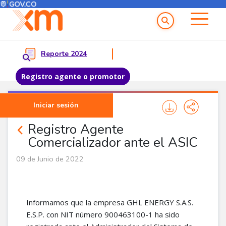
Menú del Usuario
Menu principal
Reporte 2024
Registro agente o promotor
Pasar al contenido principal
Iniciar sesión
Noticias Agentes
Registro Agente
Comercializador ante el ASIC
09 de Junio de 2022
Informamos que la empresa GHL ENERGY S.A.S.
E.S.P. con NIT número 900463100-1 ha sido