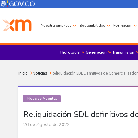
Pasar al contenido principal
Menú Corporativo
Menú de encabezado
Nuestra empresa
Sostenibilidad
Formación
Hidrología
Generación
Transmisión
Sobrescribir enlaces de ayuda a la navegación
Inicio
Noticias
Reliquidación SDL Definitivos de Comercializado
Noticias Agentes
Reliquidación SDL definitivos 
26 de Agosto de 2022