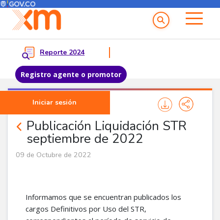
Menú del Usuario
Menu principal
Reporte 2024
Registro agente o promotor
Pasar al contenido principal
Iniciar sesión
Noticias Agentes
Publicación Liquidación STR
septiembre de 2022
09 de Octubre de 2022
Informamos que se encuentran publicados los
cargos Definitivos por Uso del STR,