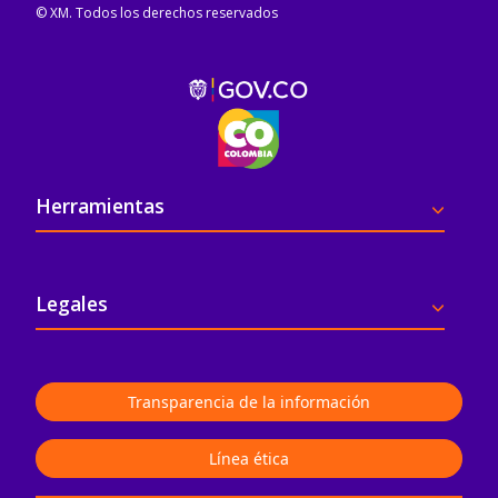
© XM. Todos los derechos reservados
Pie de página
Herramientas
Legales
Transparencia de la información
Línea ética