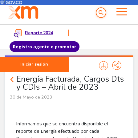
Menú del Usuario
Menu principal
Reporte 2024
Registro agente o promotor
Pasar al contenido principal
Iniciar sesión
Noticias Agentes
Energía Facturada, Cargos Dts
y CDIs – Abril de 2023
30 de Mayo de 2023
Informamos que se encuentra disponible el
reporte de Energía efectuado por cada