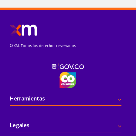
© XM. Todos los derechos reservados
Pie de página
Herramientas
Legales