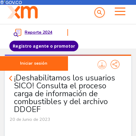
Menú del Usuario
Menu principal
Reporte 2024
Registro agente o promotor
Pasar al contenido principal
Iniciar sesión
Noticias Corporativas
¡Deshabilitamos los usuarios
SICO! Consulta el proceso
carga de información de
combustibles y del archivo
DDOEF
20 de Junio de 2023